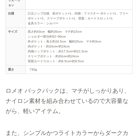
リエーシ
ョン
仕様
口元ジップ仕様、前ポケット×1、内側：ファスナー ポケット×1、フリー
ポケット×1、スリーブポケット×1、背面：カードスロット×1
金具カラー：シルバー
サイズ
高さ約43cm 幅約30cm マチ約15cm
ショルダー部分約52~90cm
外ポケット：高さ約16.5cm 幅約25cm マチ約3cm
内ポケット：約24cm×約16cm
内側ジップポケット：約17.5cm×約21.5cm
スリーブポケット：約30cm×約24cm
背面カードスロット：約6.5cm×約9.5cm
重さ
730g
ロメオ バックパックは、マチがしっかりあり、
ナイロン素材を組み合わせているので大容量な
がら、軽いアイテム。
また、シンプルかつライトカラーからダークカ