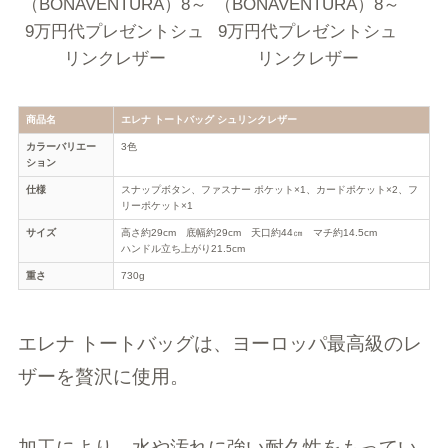
商品名
エレナ トートバッグ シュリンクレザー
カラーバリエー
3色
ション
仕様
スナップボタン、ファスナー ポケット×1、カードポケット×2、フ
リーポケット×1
サイズ
高さ約29cm 底幅約29cm 天口約44㎝ マチ約14.5cm
ハンドル立ち上がり21.5cm
重さ
730g
エレナ トートバッグは、ヨーロッパ最高級のレ
ザーを贅沢に使用。
加工により、水や汚れに強い耐久性をもってい