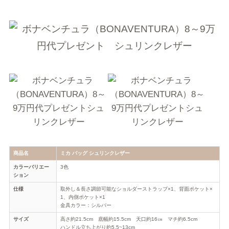
商品名
ミカ バッグ シュリンクレザー
カラーバリエー
3色
ション
仕様
取外し＆長さ調節可能なショルダーストラップ×1、背面ポケット×
1、内側ポケット×1
金具カラー：シルバー
サイズ
高さ約21.5cm 底幅約15.5cm 天口約16㎝ マチ約6.5cm
ハンドル立ち上がり約5.5~13cm