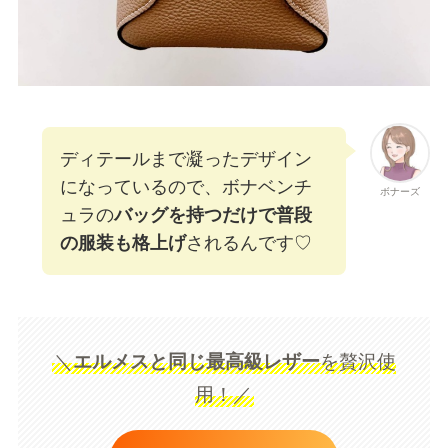
ディテールまで凝ったデザイン
になっているので、ボナベンチ
ボナーズ
ュラの
バッグを持つだけで普段
の服装も格上げ
されるんです♡
＼
エルメスと同じ最高級レザー
を贅沢使
用！／