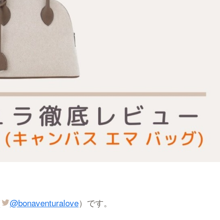
（
@bonaventuralove
）です。