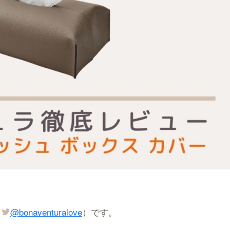
（
@bonaventuralove
）です。